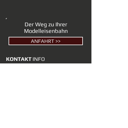
Der Weg zu Ihrer
Modelleisenbahn
ANFAHRT >>
KONTAKT
INFO
MODELLEISENBAHN
SECOND HAND
Ahornergasse 1
1070 Wien
Tel:
+43 1 524 48 48
ÖFFNUNGSZEITEN