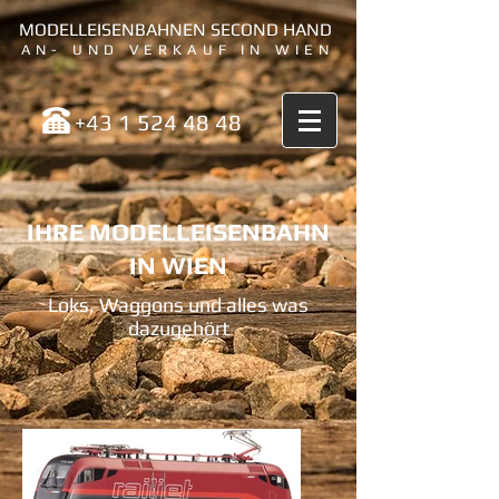
MODELLEISENBAHNEN SECOND HAND
AN- UND VERKAUF IN WIEN
+43 1 524 48 48
IHRE MODELLEISENBAHN
IN WIEN
Loks, Waggons und alles was
dazugehört