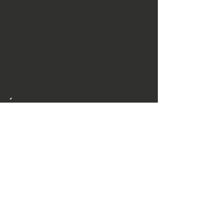
Liliput, Märklin, LGB, usw.)
Blechspielzeug (Schiffe, Panzer,
Flugzeuge, Blechautos, usw.)
Soldaten, Ritter, Indianer, Cowboys
Modellautos (Matchbox, Wiking,
diverse andere Marken)
Der Weg zu Ihrer
Modelleisenbahn
ANFAHRT >>
KONTAKT
INFO
MODELLEISENBAHN
SECOND HAND