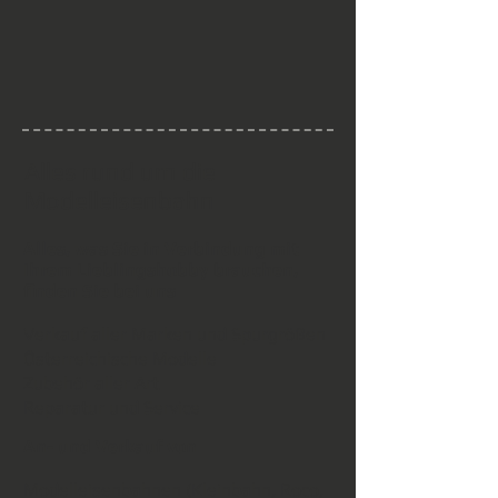
Alles rund um die
Modelleisenbahn
Alles, was Sie in Verbindung mit
Ihrem Lieblingshobby brauchen,
finden Sie bei uns
Verkauf aller Marken und Spurgrößen
Österreichische Modelle
Zubehör aller Art
Reparatur und Service
An- und Verkauf von
Modelleisenbahnen (Kleinbahn, Roco,